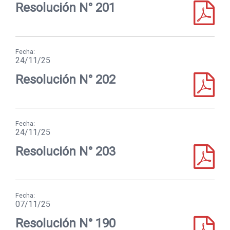
Respuestas a las solicitudes de acceso a la
Resolución N° 201
información pública
Informe de misiones oficiales al exterior
Fecha:
Reporte económico de viajes de señores
24/11/25
Representantes
Resolución N° 202
Asistencias de los señores Representantes al
Plenario
Gestión presupuestal
Fecha:
24/11/25
Pases en Comisión
Resolución N° 203
Licitaciones
Domicilio Electrónico de Proveedores
Fecha:
07/11/25
Enlaces
Resolución N° 190