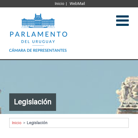
Inicio
WebMail
Institucional
Legislación
Legislación
Plenario y comisiones
Comunicación
Inicio
>
Legislación
Representantes