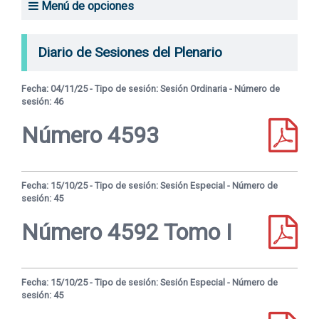
Menú de opciones
Transparencia
Relación de asuntos entrados
Diario de Sesiones del Plenario
Proyectos de ley aprobados
Fecha: 04/11/25 - Tipo de sesión: Sesión Ordinaria - Número de
Diario de Sesiones del plenario
sesión: 46
Versiones taquigráficas
Número 4593
Comisiones: integración
Comisiones: asuntos entrados
Fecha: 15/10/25 - Tipo de sesión: Sesión Especial - Número de
sesión: 45
Comisión Investigadora Inteligencia de Estado
Número 4592 Tomo I
Comisión Honoraria del Voto en el Exterior
Transforma Uruguay
Fecha: 15/10/25 - Tipo de sesión: Sesión Especial - Número de
sesión: 45