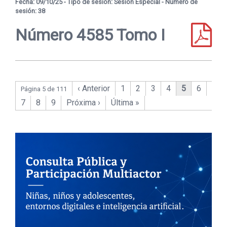
Fecha: 09/10/25 - Tipo de sesión: Sesión Especial - Número de
sesión: 38
Número 4585 Tomo I
‹ Anterior
1
2
3
4
5
6
Página 5 de 111
7
8
9
Próxima ›
Última »