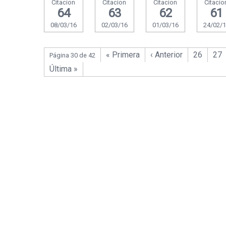
Citacion
Citacion
Citacion
Citacio
64
63
62
61
08/03/16
02/03/16
01/03/16
24/02/
« Primera
‹ Anterior
26
27
Página 30 de 42
Última »