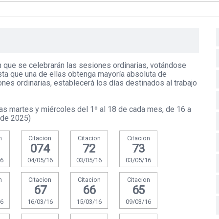
n que se celebrarán las sesiones ordinarias, votándose
sta que una de ellas obtenga mayoría absoluta de
es ordinarias, establecerá los días destinados al trabajo
as martes y miércoles del 1º al 18 de cada mes, de 16 a
 de 2025)
n
Citacion
Citacion
Citacion
074
72
73
16
04/05/16
03/05/16
03/05/16
n
Citacion
Citacion
Citacion
67
66
65
16
16/03/16
15/03/16
09/03/16