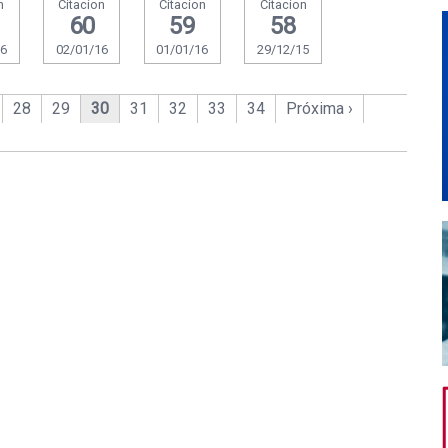
n
Citacion
Citacion
Citacion
60
59
58
16
02/01/16
01/01/16
29/12/15
28
29
30
31
32
33
34
Próxima ›