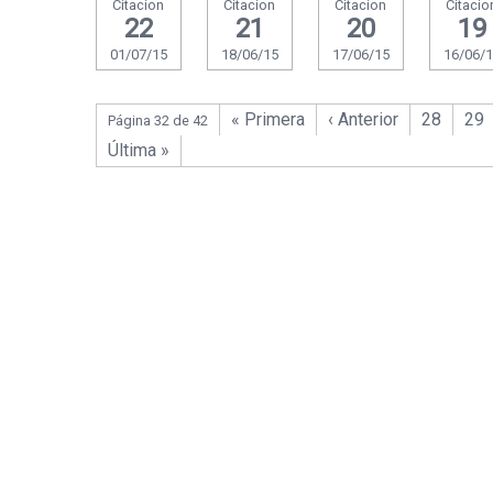
Citacion
Citacion
Citacion
Citacio
22
21
20
19
01/07/15
18/06/15
17/06/15
16/06/
« Primera
‹ Anterior
28
29
Página 32 de 42
Última »