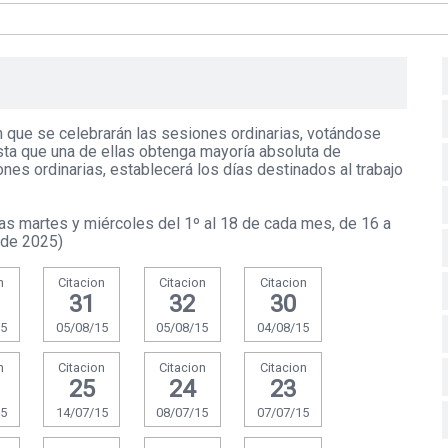
n que se celebrarán las sesiones ordinarias, votándose
sta que una de ellas obtenga mayoría absoluta de
es ordinarias, establecerá los días destinados al trabajo
as martes y miércoles del 1º al 18 de cada mes, de 16 a
 de 2025)
n
Citacion
Citacion
Citacion
31
32
30
15
05/08/15
05/08/15
04/08/15
n
Citacion
Citacion
Citacion
25
24
23
15
14/07/15
08/07/15
07/07/15