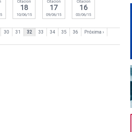
n
Citacion
Citacion
Citacion
18
17
16
15
10/06/15
09/06/15
03/06/15
30
31
32
33
34
35
36
Próxima ›