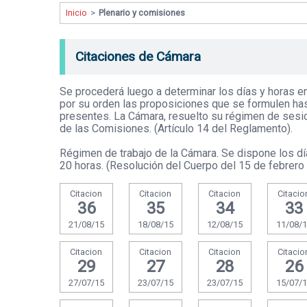
Inicio
>
Plenario y comisiones
Citaciones de Cámara
Se procederá luego a determinar los días y horas e
por su orden las proposiciones que se formulen ha
presentes. La Cámara, resuelto su régimen de sesion
de las Comisiones. (Artículo 14 del Reglamento).
Régimen de trabajo de la Cámara. Se dispone los dí
20 horas. (Resolución del Cuerpo del 15 de febrero
Citacion
Citacion
Citacion
Citacio
36
35
34
33
21/08/15
18/08/15
12/08/15
11/08/
Citacion
Citacion
Citacion
Citacio
29
27
28
26
27/07/15
23/07/15
23/07/15
15/07/