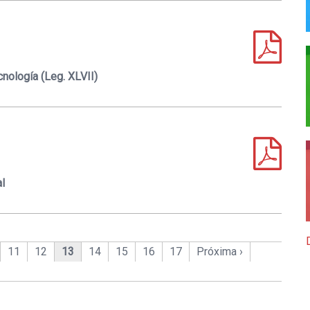
cnología (Leg. XLVII)
l
11
12
13
14
15
16
17
Próxima ›