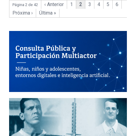
‹ Anterior
1
2
3
4
5
6
Página 2 de 42
Próxima ›
Última »