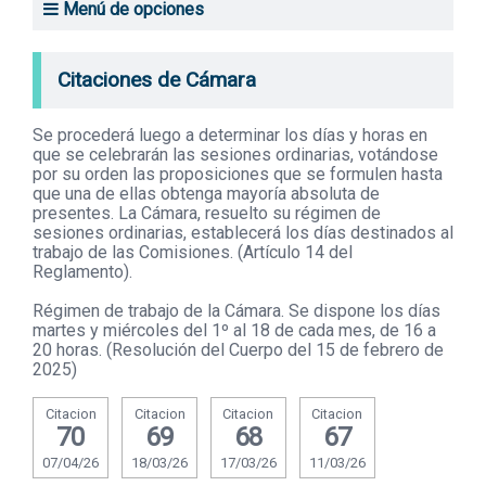
Menú de opciones
Transparencia
Relación de asuntos entrados
Citaciones de Cámara
Proyectos de ley aprobados
Se procederá luego a determinar los días y horas en
Diario de Sesiones del plenario
que se celebrarán las sesiones ordinarias, votándose
por su orden las proposiciones que se formulen hasta
Versiones taquigráficas
que una de ellas obtenga mayoría absoluta de
presentes. La Cámara, resuelto su régimen de
sesiones ordinarias, establecerá los días destinados al
Comisiones: integración
trabajo de las Comisiones. (Artículo 14 del
Reglamento).
Comisiones: asuntos entrados
Régimen de trabajo de la Cámara. Se dispone los días
martes y miércoles del 1º al 18 de cada mes, de 16 a
Comisión Investigadora Inteligencia de Estado
20 horas. (Resolución del Cuerpo del 15 de febrero de
2025)
Comisión Honoraria del Voto en el Exterior
Citacion
Citacion
Citacion
Citacion
Transforma Uruguay
70
69
68
67
07/04/26
18/03/26
17/03/26
11/03/26