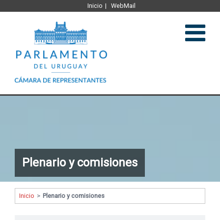
Inicio
WebMail
Institucional
Legislación
Plenario y comisiones
Plenario y comisiones
Comunicación
Inicio
>
Plenario y comisiones
Representantes