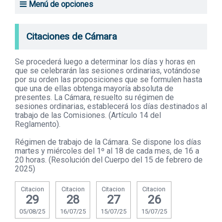
Menú de opciones
Transparencia
Citaciones de la Cámara
Citaciones de Cámara
Relación de asuntos entrados
Se procederá luego a determinar los días y horas en
Proyectos de ley aprobados
que se celebrarán las sesiones ordinarias, votándose
por su orden las proposiciones que se formulen hasta
Diario de Sesiones del plenario
que una de ellas obtenga mayoría absoluta de
presentes. La Cámara, resuelto su régimen de
sesiones ordinarias, establecerá los días destinados al
Versiones taquigráficas
trabajo de las Comisiones. (Artículo 14 del
Reglamento).
Comisiones
Régimen de trabajo de la Cámara. Se dispone los días
martes y miércoles del 1º al 18 de cada mes, de 16 a
Comisiones: asuntos entrados
20 horas. (Resolución del Cuerpo del 15 de febrero de
2025)
Comisión Investigadora Inteligencia de Estado
Citacion
Citacion
Citacion
Citacion
Comisión Honoraria del Voto en el Exterior
29
28
27
26
05/08/25
16/07/25
15/07/25
15/07/25
Transforma Uruguay