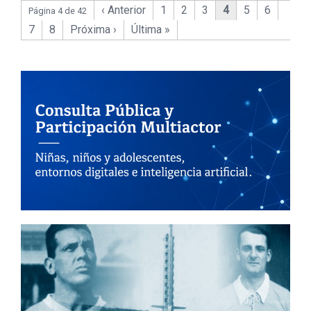
‹ Anterior
1
2
3
4
5
6
Página 4 de 42
7
8
Próxima ›
Última »