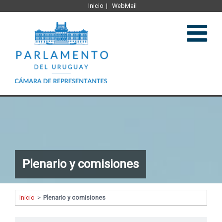
Inicio
WebMail
Institucional
Legislación
Plenario y comisiones
Plenario y comisiones
Comunicación
Inicio
>
Plenario y comisiones
Representantes