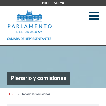
Inicio
WebMail
Institucional
Legislación
Plenario y comisiones
Plenario y comisiones
Comunicación
Inicio
>
Plenario y comisiones
Representantes