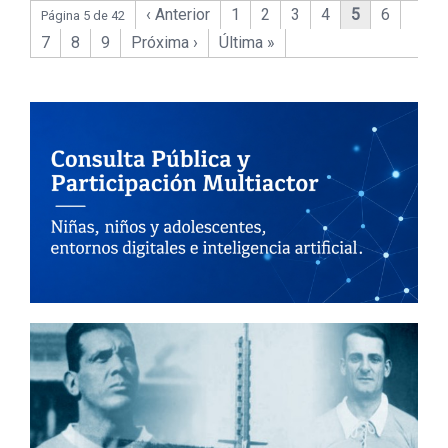
‹ Anterior
1
2
3
4
5
6
Página 5 de 42
7
8
9
Próxima ›
Última »