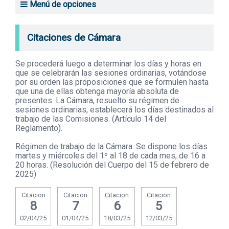
Menú de opciones
Transparencia
Citaciones de Cámara
Citaciones de Cámara
Relación de asuntos entrados
Se procederá luego a determinar los días y horas en
Proyectos de ley aprobados
que se celebrarán las sesiones ordinarias, votándose
por su orden las proposiciones que se formulen hasta
Diario de Sesiones del plenario
que una de ellas obtenga mayoría absoluta de
presentes. La Cámara, resuelto su régimen de
sesiones ordinarias, establecerá los días destinados al
Comisiones
trabajo de las Comisiones. (Artículo 14 del
Reglamento).
Comisiones: versiones taquigráficas
Régimen de trabajo de la Cámara. Se dispone los días
martes y miércoles del 1º al 18 de cada mes, de 16 a
Comisiones: asuntos entrados
20 horas. (Resolución del Cuerpo del 15 de febrero de
2025)
Citacion
Citacion
Citacion
Citacion
8
7
6
5
02/04/25
01/04/25
18/03/25
12/03/25