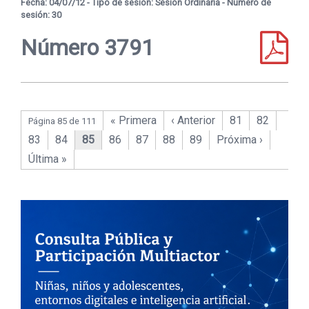
Fecha: 04/07/12 - Tipo de sesión: Sesión Ordinaria - Número de
sesión: 30
Número 3791
« Primera
‹ Anterior
81
82
Página 85 de 111
83
84
85
86
87
88
89
Próxima ›
Última »