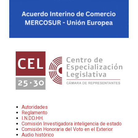
Autoridades
Reglamento
I.N.DD.HH.
Comisión Investigadora inteligencia de estado
Comisión Honoraria del Voto en el Exterior
Audio histórico