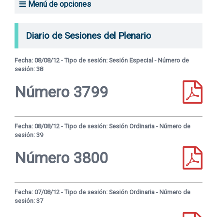
Menú de opciones
Transparencia
Relación de asuntos entrados
Diario de Sesiones del Plenario
Proyectos de ley aprobados
Fecha: 08/08/12 - Tipo de sesión: Sesión Especial - Número de
Diario de Sesiones del plenario
sesión: 38
Versiones taquigráficas
Número 3799
Comisiones: integración
Comisiones: asuntos entrados
Fecha: 08/08/12 - Tipo de sesión: Sesión Ordinaria - Número de
sesión: 39
Comisión Investigadora Inteligencia de Estado
Número 3800
Comisión Honoraria del Voto en el Exterior
Transforma Uruguay
Fecha: 07/08/12 - Tipo de sesión: Sesión Ordinaria - Número de
sesión: 37